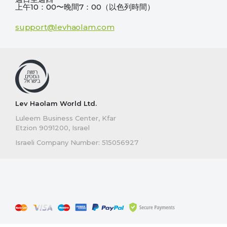
上午10：00〜晚間7：00（以色列時間）
support@levhaolam.com
Lev Haolam World Ltd.
Luleem Business Center, Kfar
Etzion 9091200, Israel
Israeli Company Number: 515056927