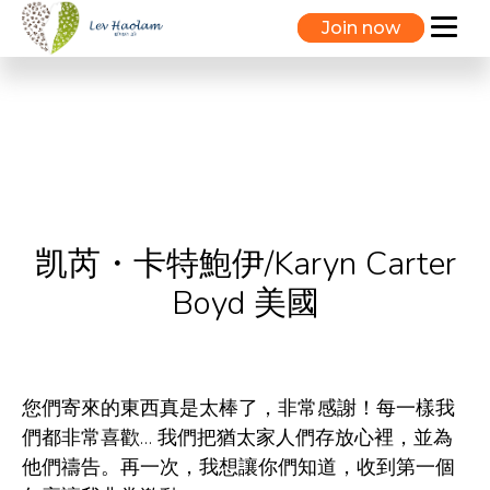
Join now
凯芮・卡特鮑伊/Karyn Carter
Boyd 美國
您們寄來的東西真是太棒了，非常感謝！每一樣我
們都非常喜歡… 我們把猶太家人們存放心裡，並為
他們禱告。再一次，我想讓你們知道，收到第一個