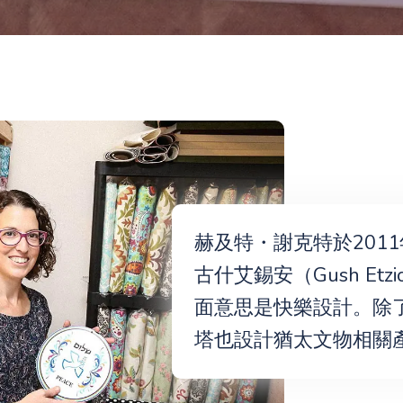
赫及特・謝克特於201
古什艾錫安（Gush Et
面意思是快樂設計。除
塔也設計猶太文物相關