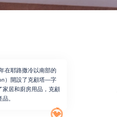
1年在耶路撒冷以南部的
zion）開設了克顧塔—字
了家居和廚房用品，克顧
產品。