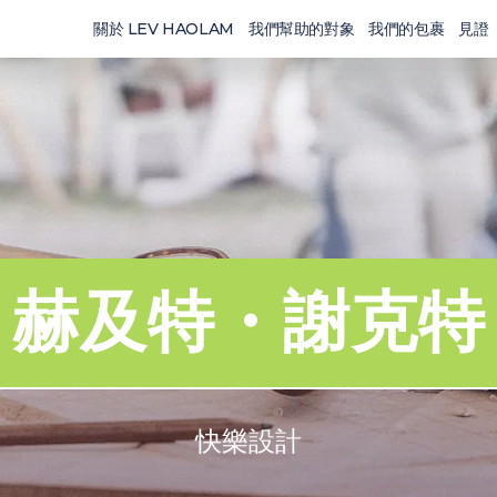
關於 LEV HAOLAM
我們幫助的對象
我們的包裹
見證
赫及特・謝克特
快樂設計