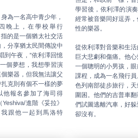
學習後，依利澤的演奏
。身為一名高中青少年，
經常被音樂同好逗弄，
四晚上，在學校舉行
性的樂器。
桌子，指的是一個猶太社交活
曲，分享猶太民間傳說中
從依利澤對音樂和生活
唱到午夜，”依利澤回憶
巨大悲劇和傷痛。他心
另一個夢想，我想學習演
一個聰明的小男孩，眼
這個樂器，但我無法讓父
課程，成為一名飛行員
伊扎克則有個不一樣的夢
色列南部徒步旅行，天
以他報名參加了海司得
圍困。他們的吉普車翻
eshiva/進階《妥拉》
們試圖逃離汽車，好躲
。我跟他一起到馬洛特
卻沒有。