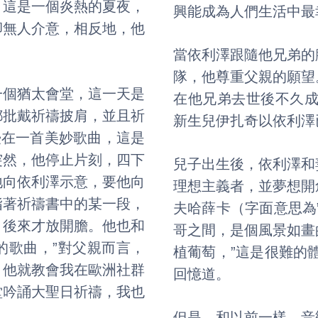
。這是一個炎熱的夏夜，
興能成為人們生活中最
卻無人介意，相反地，他
當依利澤跟隨他兄弟的
隊，他尊重父親的願望
一個猶太會堂，這一天是
在他兄弟去世後不久成婚
都批戴祈禱披肩，並且祈
新生兒伊扎奇以依利澤
沉浸在一首美妙歌曲，這是
突然，他停止片刻，四下
兒子出生後，依利澤和
地向依利澤示意，要他向
理想主義者，並夢想開
指著祈禱書中的某一段，
夫哈薛卡（字面意思為
，後來才放開膽。他也和
哥之間，是個風景如畫
的歌曲，”對父親而言，
植葡萄，”這是很難的
，他就教會我在歐洲社群
回憶道。
堂吟誦大聖日祈禱，我也
但是，和以前一樣，音