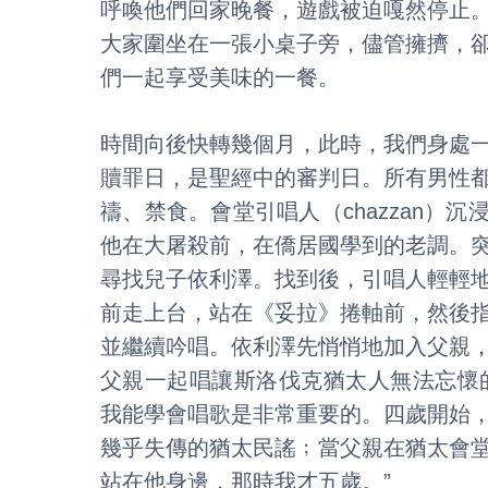
呼喚他們回家晚餐，遊戲被迫嘎然停止
大家圍坐在一張小桌子旁，儘管擁擠，
們一起享受美味的一餐。
時間向後快轉幾個月，此時，我們身處
贖罪日，是聖經中的審判日。所有男性
禱、禁食。會堂引唱人（chazzan）
他在大屠殺前，在僑居國學到的老調。
尋找兒子依利澤。找到後，引唱人輕輕
前走上台，站在《妥拉》捲軸前，然後
並繼續吟唱。依利澤先悄悄地加入父親
父親一起唱讓斯洛伐克猶太人無法忘懷
我能學會唱歌是非常重要的。四歲開始
幾乎失傳的猶太民謠﹔當父親在猶太會
站在他身邊，那時我才五歲。”