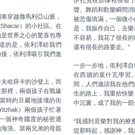
伊扎克在部隊裡喪命
聲、舞蹈和歡樂瞬間消
開車穿越撒馬利亞山脈，
被悲傷填滿，一個微小
Shacar）的小社區。在
是，我振作自己，去樂
他是世界之心的驚喜包專
不容易，我花了很長的
道的是，依利澤給我們
還有很長的路要走。”
始後，依利澤吸引我們進
一步一步地，依利澤自
在西牆的葉什瓦學習
卡夫哈薛卡的沙發上，而
間，人們邀請我在他們
在那裡，兩個孩子在戰壕
生的路上，我重拾快樂
與當時約旦屬地接壤的街
中沉澱，成了我的一部
tzhak）兩個孩子忙著
一個神奇國度的秘密通
“我感到音樂對我的療
的海浪。當兩兄弟的母親
從那時起，感謝神，我