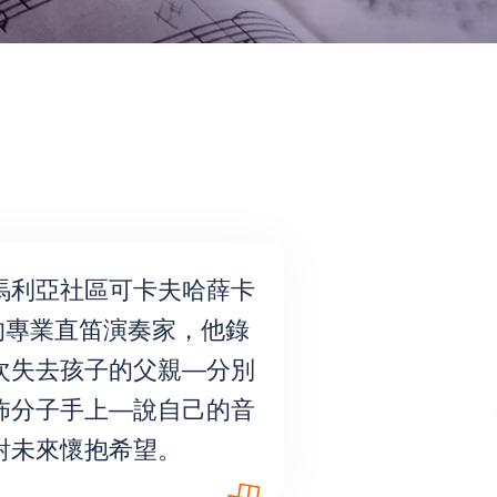
馬利亞社區可卡夫哈薛卡
ar）的專業直笛演奏家，他錄
次失去孩子的父親—分別
怖分子手上—說自己的音
對未來懷抱希望。