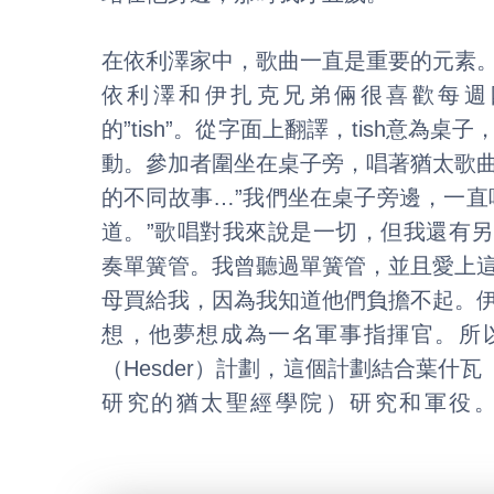
在依利澤家中，歌曲一直是重要的元素
依利澤和伊扎克兄弟倆很喜歡每週
的”tish”。從字面上翻譯，tish意為
動。參加者圍坐在桌子旁，唱著猶太歌
的不同故事…”我們坐在桌子旁邊，一直
道。”歌唱對我來說是一切，但我還有
奏單簧管。我曾聽過單簧管，並且愛上
母買給我，因為我知道他們負擔不起。
想，他夢想成為一名軍事指揮官。所
（Hesder）計劃，這個計劃結合葉什瓦（Y
研究的猶太聖經學院）研究和軍役