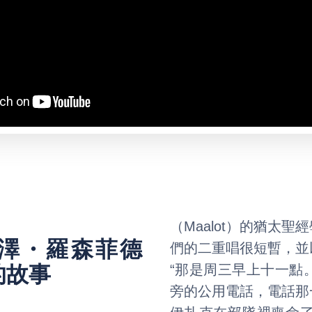
（Maalot）的猶太
澤・羅森菲德
們的二重唱很短暫，並
）的故事
“那是周三早上十一點
旁的公用電話，電話那