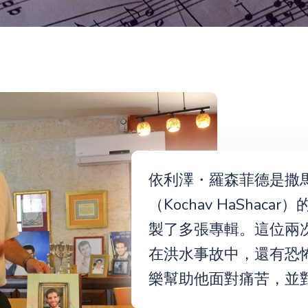
依利澤・羅森菲德是撒
（Kochav HaShac
製了多張專輯。這位兩
在洪水事故中，還有恐
樂幫助他面對痛苦，並