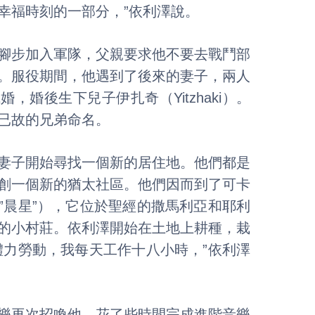
幸福時刻的一部分，”依利澤說。
腳步加入軍隊，父親要求他不要去戰鬥部
。服役期間，他遇到了後來的妻子，兩人
，婚後生下兒子伊扎奇（Yitzhaki）。
已故的兄弟命名。
妻子開始尋找一個新的居住地。他們都是
創一個新的猶太社區。他們因而到了可卡
”晨星”），它位於聖經的撒馬利亞和耶利
的小村莊。依利澤開始在土地上耕種，栽
體力勞動，我每天工作十八小時，”依利澤
樂再次招喚他。花了些時間完成進階音樂