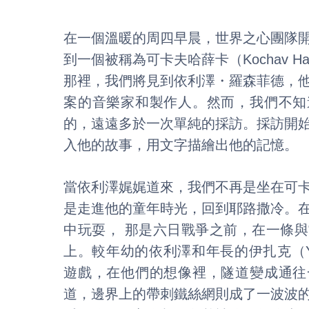
在一個溫暖的周四早晨，世界之心團隊
到一個被稱為可卡夫哈薛卡（Kochav Ha
那裡，我們將見到依利澤・羅森菲德，
案的音樂家和製作人。然而，我們不知
的，遠遠多於一次單純的採訪。採訪開
入他的故事，用文字描繪出他的記憶。
當依利澤娓娓道來，我們不再是坐在可
是走進他的童年時光，回到耶路撒冷。
中玩耍， 那是六日戰爭之前，在一條
上。較年幼的依利澤和年長的伊扎克（Yi
遊戲，在他們的想像裡，隧道變成通往
道，邊界上的帶刺鐵絲網則成了一波波