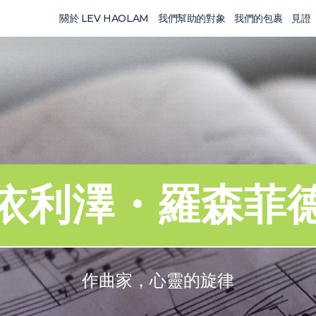
關於 LEV HAOLAM
我們幫助的對象
我們的包裹
見證
依利澤・羅森菲
作曲家，心靈的旋律